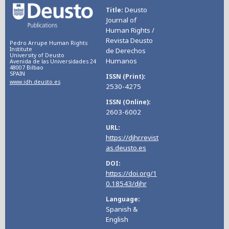
Deusto
Title
Journal of
Human Rights /
Revista Deusto
Pedro Arrupe Human Rights
Institute
de Derechos
University of Deusto
Humanos
Avenida de las Universidades 24
48007 Bilbao
SPAIN
ISSN (Print)
www.idh.deusto.es
2530-4275
ISSN (Online)
2603-6002
URL
https://djhr.revist
as.deusto.es
DOI
https://doi.org/1
0.18543/djhr
Language
Spanish &
English