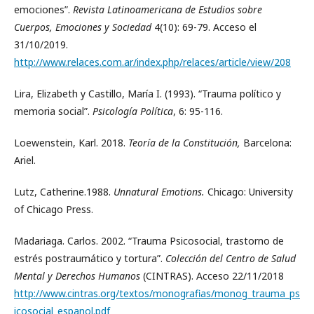
emociones”.
Revista Latinoamericana de Estudios sobre
Cuerpos, Emociones y Sociedad
4(10): 69-79. Acceso el
31/10/2019.
http://www.relaces.com.ar/index.php/relaces/article/view/208
Lira, Elizabeth y Castillo, María I. (1993). “Trauma político y
memoria social”.
Psicología Política
, 6: 95-116.
Loewenstein, Karl. 2018.
Teoría de la Constitución,
Barcelona:
Ariel.
Lutz, Catherine.1988.
Unnatural Emotions.
Chicago: University
of Chicago Press.
Madariaga. Carlos. 2002. “Trauma Psicosocial, trastorno de
estrés postraumático y tortura”.
Colección del Centro de Salud
Mental y Derechos Humanos
(CINTRAS). Acceso 22/11/2018
http://www.cintras.org/textos/monografias/monog_trauma_ps
icosocial_espanol.pdf