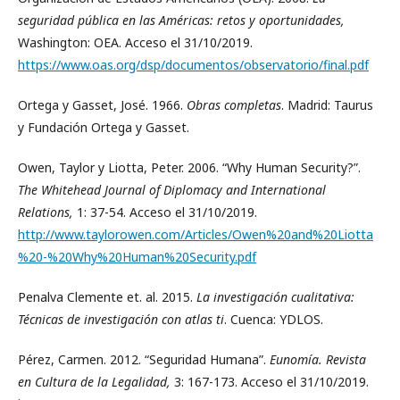
seguridad pública en las Américas: retos y oportunidades,
Washington: OEA. Acceso el 31/10/2019.
https://www.oas.org/dsp/documentos/observatorio/final.pdf
Ortega y Gasset, José. 1966.
Obras completas
. Madrid: Taurus
y Fundación Ortega y Gasset.
Owen, Taylor y Liotta, Peter. 2006. “Why Human Security?”.
The Whitehead Journal of Diplomacy and International
Relations,
1: 37-54. Acceso el 31/10/2019.
http://www.taylorowen.com/Articles/Owen%20and%20Liotta
%20-%20Why%20Human%20Security.pdf
Penalva Clemente et. al. 2015.
La investigación cualitativa:
Técnicas de investigación con atlas ti
. Cuenca: YDLOS.
Pérez, Carmen. 2012. “Seguridad Humana”.
Eunomía. Revista
en Cultura de la Legalidad,
3: 167-173. Acceso el 31/10/2019.