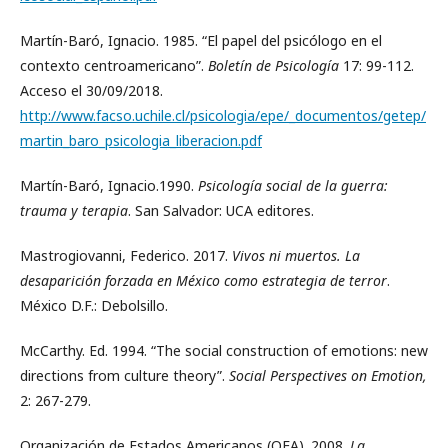
Martín-Baró, Ignacio. 1985. “El papel del psicólogo en el
contexto centroamericano”.
Boletín de Psicología
17: 99-112.
Acceso el 30/09/2018.
http://www.facso.uchile.cl/psicologia/epe/_documentos/getep/
martin_baro_psicologia_liberacion.pdf
Martín-Baró, Ignacio.1990.
Psicología social de la guerra:
trauma y terapia
. San Salvador: UCA editores.
Mastrogiovanni, Federico. 2017.
Vivos ni muertos. La
desaparición forzada en México como estrategia de terror
.
México D.F.: Debolsillo.
McCarthy. Ed. 1994. “The social construction of emotions: new
directions from culture theory”.
Social Perspectives on Emotion,
2: 267-279.
Organización de Estados Americanos (OEA). 2008.
La