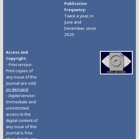
Publication
Frequency
Twice a year, in
June and
December, since
2020
Access and
Copyright
-
Print version
:
Print copies of
any issue of this
Journal are sold
on demand
.
-
Digital version
:
Immediate and
unrestricted
access to the
digital content of
any issue of this
Journal is free.
More details are