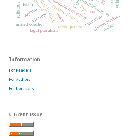
transitional justice
humanitarian action
discrimination
Islam
reconciliation
IDPs
asylum
law
victims
peace
United Nations
reparation
racism
armed conflict
social justice
legal pluralism
Information
For Readers
For Authors
For Librarians
Current Issue