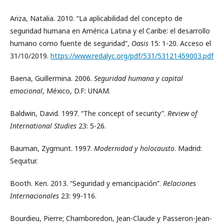
Ariza, Natalia. 2010. “La aplicabilidad del concepto de
seguridad humana en América Latina y el Caribe: el desarrollo
humano como fuente de seguridad”,
Oasis
15: 1-20. Acceso el
31/10/2019.
https://www.redalyc.org/pdf/531/53121459003.pdf
Baena, Guillermina. 2006.
Seguridad humana y capital
emocional
, México, D.F: UNAM.
Baldwin, David. 1997. “The concept of security”.
Review of
International Studies
23: 5-26.
Bauman, Zygmunt. 1997.
Modernidad y holocausto
. Madrid:
Sequitur.
Booth. Ken. 2013. “Seguridad y emancipación”.
Relaciones
Internacionales
23: 99-116.
Bourdieu, Pierre; Chamboredon, Jean-Claude y Passeron-Jean-