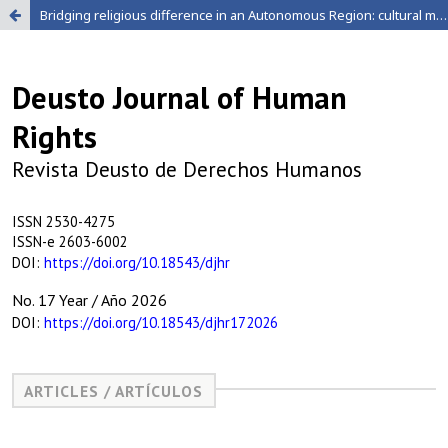
Bridging religious difference in an Autonomous Region: cultural mediators and the promise of transcultural capital