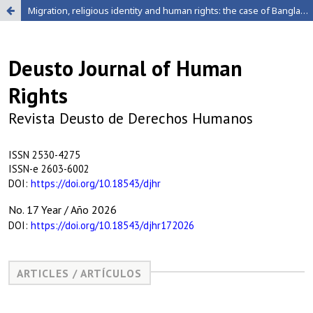
Migration, religious identity and human rights: the case of Bangladeshi Muslims in India