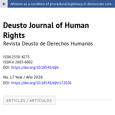
Atheism as a condition of procedural legitimacy in democratic community