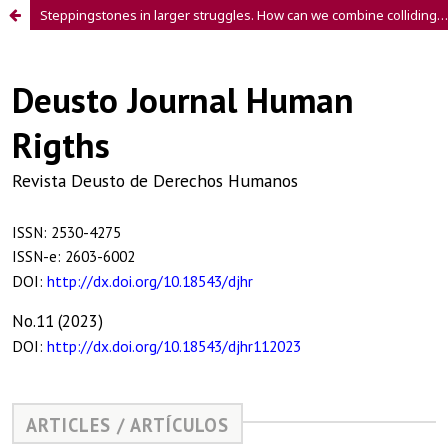
Steppingstones in larger struggles. How can we combine colliding struggles in the care crisis?