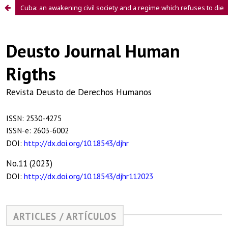
Cuba: an awakening civil society and a regime which refuses to die