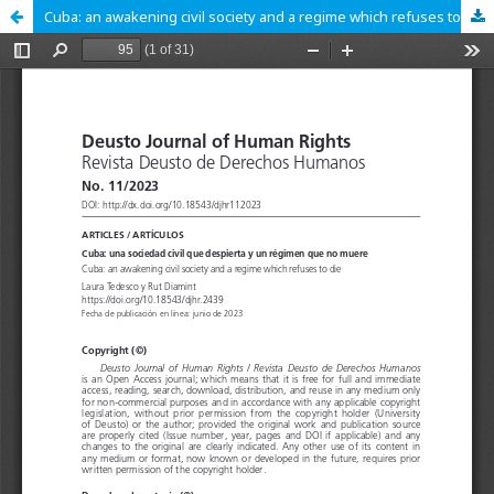
Cuba: an awakening civil society and a regime which refuses to die