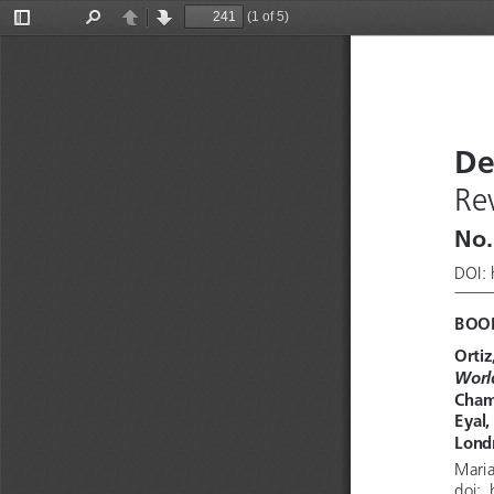
(1 of 5)
Toggle
Find
Previous
Next
Sidebar
De
Re
No.
DOI: 
BOOK
Ortiz
World
Cham
Eyal,
Londr
Maria
doi: 