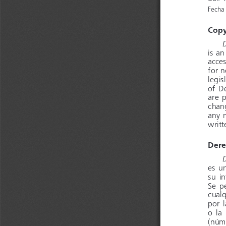
Fecha 
Copy
D
is  
acces
for 
legis
of   
are  
chan
any 
writt
Dere
D
es  
su   
Se  
cualq
por  
o  la
(núm