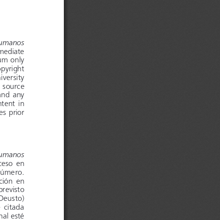
 Humanos
 and    immediate 
 medium 
only 
e 
pyright 
iversity
 
source 
 
and 
any 
ts   content 
in 
es 
prior 
 Humanos
e 
ceso 
en 
 
úmero.
ación 
en 
 previsto
  Deusto)
nte
  citada 
riginal 
esté 