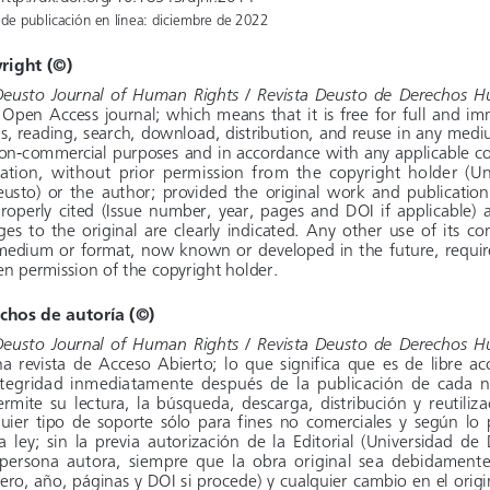
de publicación en línea: diciembre de 2022
right (©)
eusto  Journal  of  Human  Rights  /  Revista  Deusto  de  Derechos 
an   Open 
Access 
journal; 
which 
means 
that 
it  is  free 
for    full   
s, 
reading, 
search, 
download, 
distribution, 
and    reuse 
in   any   
   non-commercial 
purposes 
and    in   accordance 
with 
any    applicabl
co
lation, 
without 
prior 
permission 
from 
the    copyright 
holder 
(Un
Deusto) 
or   the    author; 
provided 
the    original 
work 
and 
publication
  properly 
cited 
(Issue 
number, 
year, 
pages 
and 
DOI 
if  applicable)
ges 
to   the    original 
are    clearly 
indicated. 
Any 
other 
use    of   i
   medium 
or   format, 
now 
known 
or   developed 
in   the    future, 
requir
en permission of the copyright holder.
chos de autoría (©)
eusto  Journal  of  Human  Rights  /  Revista  Deusto  de  Derechos 
 una 
revista 
de   Acceso 
Abierto; 
lo   que 
significa 
que 
es   de   libr
ac
integridad 
inmediatamente 
después 
de   la   publicación 
de   cada
n
 permite 
su   lectura, 
la   búsqueda, 
descarga, 
distribución 
y  reutiliz
uier
 tipo  de   soporte 
sólo   para    fines
 no    comerciales
 y según
 lo 
  la   ley;    sin    la   previa 
autorización 
de   la   Editorial 
(Universidad 
de 
   persona
  autora,
  siempre
  que    la   obra
  original
  sea    debidame
ero, 
año, 
páginas 
y  DOI    si  procede) 
y  cualquier 
cambio 
en   el   o