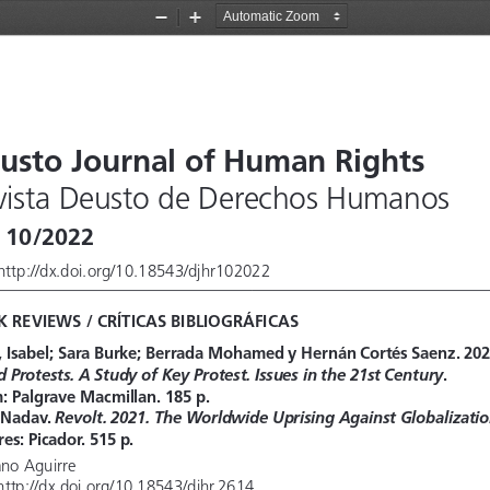
Zoom
Zoom
Out
In
usto Journal of Human Rights
vista Deusto de Derechos Humanos
 10/2022
http://dx.doi.org/10.18543/djh
r
102022
 REVIEWS / CRÍTICAS BIBLIOGRÁFICAS
, Isabel; Sara Burke; Berrada Mohamed y Hernán Cortés Saenz. 202
 Protests. A Study of Key Protest. Issues in the 21st Century
. 
:
 Palgrave Macmillan. 185 p. 
 Nadav. 
Revolt. 2021. The Worldwide Uprising Against Globalizatio
es: Picador. 515 p.
no Aguirre
 http://dx.doi.org/10.18543/djhr.2614