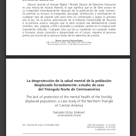
Deusto  Journal  of  Human  Rights  /  Revista  Deusto  de  Derechos  Humanos
es   una 
revista 
de   Acceso 
Abierto; 
lo   que 
significa 
que 
es   de   libre 
acceso 
en 
su   integridad 
inmediatamente 
después 
de   la   publicación 
de   cada 
número.
Se   permite 
su   lectura, 
la   búsqueda, 
descarga, 
distribución 
y  reutilización 
en 
cualquier
 tipo  de   soporte 
sólo   para    fines
 no    comerciales
 y según
 lo  previsto
por    la   ley;    sin    la   previa 
autorización 
de   la   Editorial 
(Universidad 
de   Deusto)
o  la   persona
  autora,
  siempre
  que    la   obra
  original
  sea    debidamente
  citada 
(número, 
año, 
páginas 
y  DOI    si  procede) 
y  cualquier 
cambio 
en   el   original 
esté 
claramente 
indicado. 
Cualquier 
otro 
uso    de   su   contenido 
en   cualquier 
medio 
o  formato, 
ahora 
conocido 
o  desarrollado 
en   el   futuro, 
requiere 
el   permiso
previo por escrito de la persona titular de los derechos de autoría.
Deusto Journal of Human Rights
ISSN: 
2530-4275
  • 
ISSN-
e
: 
2603-6002, 
Núm. 9/2022, Bilbao
© 
Universidad
 de  Deusto  •  http://djhr.revistas.deusto.es/ 
La desprotección de la salud mental de la población 
desplazada forzadamente: estudio de caso 
del Triángulo Norte de Centroamérica
The lack of protection of the mental health of the forcibly 
displaced population: a case study of the Northern Triangle 
of Central America
Everardo Víctor Jiménez
1
Universidad de Deusto
doi:  http://dx.doi.org/10.18543/djhr.2468 
Fecha de recepción: 13.12.2021
Fecha de aceptación: 31.05.2022
E-published: June 2022