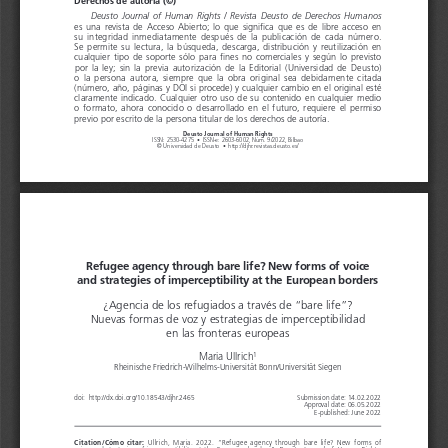
Deusto  Journal  of  Human  Rights  /  Revista  Deusto  de  Derechos  Humanos
es   una 
revista 
de   Acceso 
Abierto; 
lo   que 
significa 
que 
es   de   libre 
acceso 
en 
su   integridad 
inmediatamente 
después 
de   la   publicación 
de   cada 
número.
Se   permite 
su   lectura, 
la   búsqueda, 
descarga, 
distribución 
y  reutilización 
en 
cualquier
 tipo  de   soporte 
sólo   para    fines
 no    comerciales
 y según
 lo  previsto
por    la   ley;    sin    la   previa 
autorización 
de   la   Editorial 
(Universidad 
de   Deusto)
o  la   persona
  autora,
  siempre
  que    la   obra
  original
  sea    debidamente
  citada 
(número, 
año, 
páginas 
y  DOI    si  procede) 
y  cualquier 
cambio 
en   el   original 
esté 
claramente 
indicado. 
Cualquier 
otro 
uso    de   su   contenido 
en   cualquier 
medio 
o  formato, 
ahora 
conocido 
o  desarrollado 
en   el   futuro, 
requiere 
el   permiso
previo por escrito de la persona titular de los derechos de autoría.
Deusto Journal of Human Rights
ISSN: 
2530-4275
  • 
ISSN-
e
: 
2603-6002, 
Núm. 9/2022, Bilbao
© 
Universidad
 de  Deusto  •  http://djhr.revistas.deusto.es/ 
Refugee agency through bare life? New forms of voice 
and strategies of imperceptibility at the European borders
¿Agencia de los refugiados a través de “bare life”? 
Nuevas formas de voz y estrategias de imperceptibilidad 
en las fronteras europeas
Maria Ullrich
1
Rheinische Friedrich-Wilhelms-Universität Bonn/Universität Siegen
doi:  http://dx.doi.org/10.18543/djhr.2465 
Submission date: 14.02.2022
Approval date: 06.05.2022
E-published: June 2022
Citation/Cómo  citar:
  Ullrich,
 Maria.
 2022.
 “Refugee
 agency
 through
 bare
 life?    New
 forms
 of  