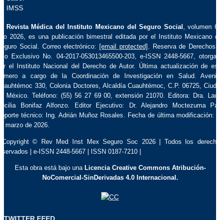
La
Revista Médica del Instituto Mexicano del Seguro Social
, volumen 6
ño 2026, es una publicación bimestral editada por el Instituto Mexicano d
eguro Social. Correo electrónico:
[email protected]
. Reserva de Derechos 
so Exclusivo No. 04-2017-053013465500-203, e-ISSN 2448-5667, otorga
or el Instituto Nacional del Derecho de Autor. Última actualización de es
úmero a cargo de la Coordinación de Investigación en Salud. Aveni
uauhtémoc 330, Colonia Doctores, Alcaldía Cuauhtémoc, C.P. 06725, Ciud
e México. Teléfono: (55) 56 27 69 00, extensión 21070. Editora: Dra. Lau
ecilia Bonifaz Alfonzo. Editor Ejecutivo: Dr. Alejandro Moctezuma Pa
oporte técnico: Ing. Adrián Muñoz Rosales. Fecha de última modificación: 
e marzo de 2026.
 Copyright © Rev Med Inst Mex Seguro Soc 2026 | Todos los derech
eservados | e-ISSN 2448-5667 | ISSN 0187-7210 |
Esta obra está bajo una
Licencia Creative Commons Atribución-
NoComercial-SinDerivadas 4.0 Internacional.
TWITTER FEED