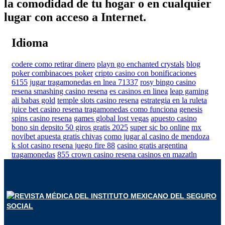
la comodidad de tu hogar o en cualquier
lugar con acceso a Internet.
Idioma
codere como retirar dinero
playn go enchanted crystals
blog
poker combinacoes poker
cripto casino con bonificaciones
6155
jugar tragamonedas en lnea 71337
rosy bingo casino
resena smashing casino resena
es casinos en linea
leap gaming
ali babas gold
temple slots casino resena
estrategia en la ruleta
juice bet casino resena tragamonedas como funciona
genesis
spins casino resena
games global lost vegas
apuesto casino
bono sin depsito 50 giros gratis 2025
super sic bo online
mx
novibet apuesta gratis chivas
como jugar al casino de mendoza
k slot casino resena juego fire 88
casino gratis argentina
tragamonedas
855 crown casino resena casinos en mazatln