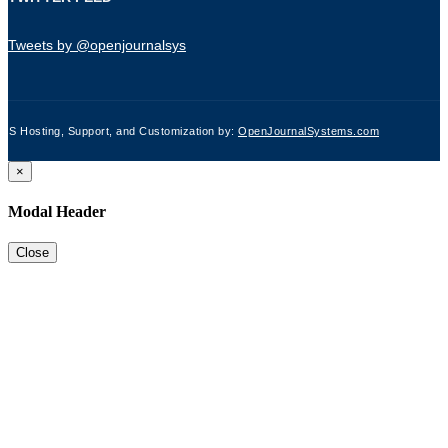
Tweets by @openjournalsys
JS Hosting, Support, and Customization by:
OpenJournalSystems.com
×
Modal Header
Close