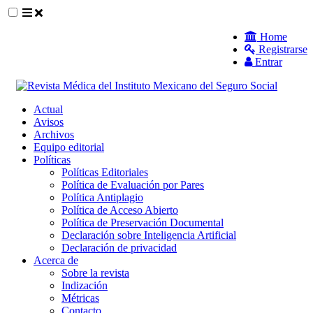
##plugins.themes.themeEleven.accessible_
Home
Registrarse
##plugins.themes.themeEleven.accessible_menu.main_navigat
Entrar
##plugins.themes.themeEleven.accessible_menu.main_content
##plugins.themes.themeEleven.accessible_menu.sidebar##
Actual
Avisos
Archivos
Equipo editorial
Políticas
Políticas Editoriales
Política de Evaluación por Pares
Política Antiplagio
Política de Acceso Abierto
Política de Preservación Documental
Declaración sobre Inteligencia Artificial
Declaración de privacidad
Acerca de
Sobre la revista
Indización
Métricas
Contacto