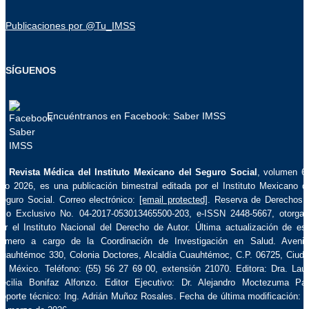
Publicaciones por @Tu_IMSS
SÍGUENOS
Encuéntranos en Facebook: Saber IMSS
La
Revista Médica del Instituto Mexicano del Seguro Social
, volumen 6
ño 2026, es una publicación bimestral editada por el Instituto Mexicano d
eguro Social. Correo electrónico:
[email protected]
. Reserva de Derechos 
so Exclusivo No. 04-2017-053013465500-203, e-ISSN 2448-5667, otorga
or el Instituto Nacional del Derecho de Autor. Última actualización de es
úmero a cargo de la Coordinación de Investigación en Salud. Aveni
uauhtémoc 330, Colonia Doctores, Alcaldía Cuauhtémoc, C.P. 06725, Ciud
e México. Teléfono: (55) 56 27 69 00, extensión 21070. Editora: Dra. Lau
ecilia Bonifaz Alfonzo. Editor Ejecutivo: Dr. Alejandro Moctezuma Pa
oporte técnico: Ing. Adrián Muñoz Rosales. Fecha de última modificación: 