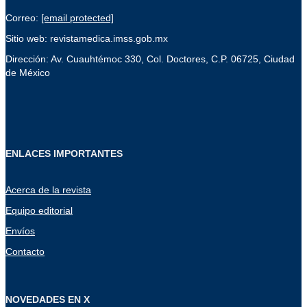
Correo:
[email protected]
Sitio web: revistamedica.imss.gob.mx
Dirección: Av. Cuauhtémoc 330, Col. Doctores, C.P. 06725, Ciudad
de México
ENLACES IMPORTANTES
Acerca de la revista
Equipo editorial
Envíos
Contacto
NOVEDADES EN X