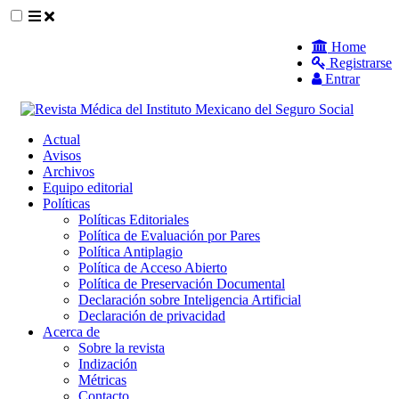
##plugins.themes.themeEleven.accessible_
Home
Registrarse
##plugins.themes.themeEleven.accessible_menu.main_navigat
Entrar
##plugins.themes.themeEleven.accessible_menu.main_content
##plugins.themes.themeEleven.accessible_menu.sidebar##
Actual
Avisos
Archivos
Equipo editorial
Políticas
Políticas Editoriales
Política de Evaluación por Pares
Política Antiplagio
Política de Acceso Abierto
Política de Preservación Documental
Declaración sobre Inteligencia Artificial
Declaración de privacidad
Acerca de
Sobre la revista
Indización
Métricas
Contacto