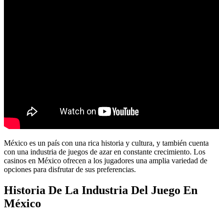
México es un país con una rica historia y cultura, y también cuenta
con una industria de juegos de azar en constante crecimiento. Los
casinos en México ofrecen a los jugadores una amplia variedad de
opciones para disfrutar de sus preferencias.
Historia De La Industria Del Juego En
México