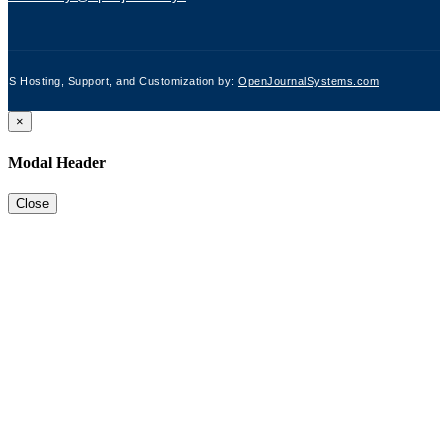
JS Hosting, Support, and Customization by:
OpenJournalSystems.com
×
Modal Header
Close