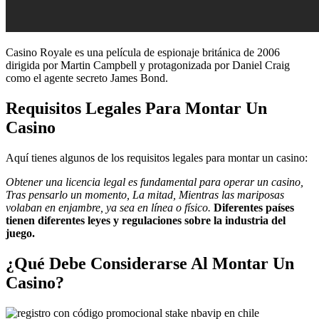
Casino Royale es una película de espionaje británica de 2006
dirigida por Martin Campbell y protagonizada por Daniel Craig
como el agente secreto James Bond.
Requisitos Legales Para Montar Un
Casino
Aquí tienes algunos de los requisitos legales para montar un casino:
Obtener una licencia legal es fundamental para operar un casino,
Tras pensarlo un momento, La mitad, Mientras las mariposas
volaban en enjambre, ya sea en línea o físico.
Diferentes países
tienen diferentes leyes y regulaciones sobre la industria del
juego.
¿Qué Debe Considerarse Al Montar Un
Casino?