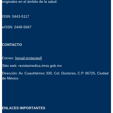
originales en el ámbito de la salud.
ISSN: 0443-5117
eISSN: 2448-5667
CONTACTO
Correo:
[email protected]
Sitio web: revistamedica.imss.gob.mx
Dirección: Av. Cuauhtémoc 330, Col. Doctores, C.P. 06725, Ciudad
de México
ENLACES IMPORTANTES