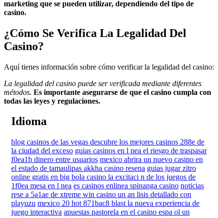
marketing que se pueden utilizar, dependiendo del tipo de
casino.
¿Cómo Se Verifica La Legalidad Del
Casino?
Aquí tienes información sobre cómo verificar la legalidad del casino:
La legalidad del casino puede ser verificada mediante diferentes
métodos.
Es importante asegurarse de que el casino cumpla con
todas las leyes y regulaciones.
Idioma
blog casinos de las vegas descubre los mejores casinos 288e de
la ciudad del exceso
guias casinos en l nea el riesgo de traspasar
f0ea1b dinero entre usuarios
mexico abrira un nuevo casino en
el estado de tamaulipas akkha casino resena
guias jugar zitro
online gratis en big bola casino la excitaci n de los juegos de
1f0ea mesa en l nea
es casinos enlinea spinanga casino
noticias
rese a 5a1ae de xtreme win casino un an lisis detallado con
playuzu
mexico 20 hot 871bac8 blast la nueva experiencia de
juego interactiva
apuestas pastorela en el casino espa ol un