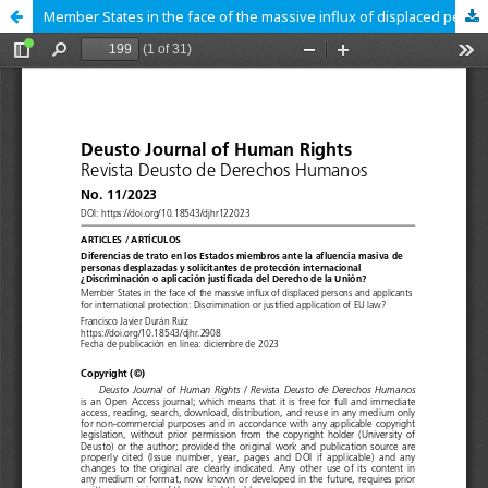
Member States in the face of the massive influx of displaced persons and applicants for international protection: Discrimination or justified application of EU law?