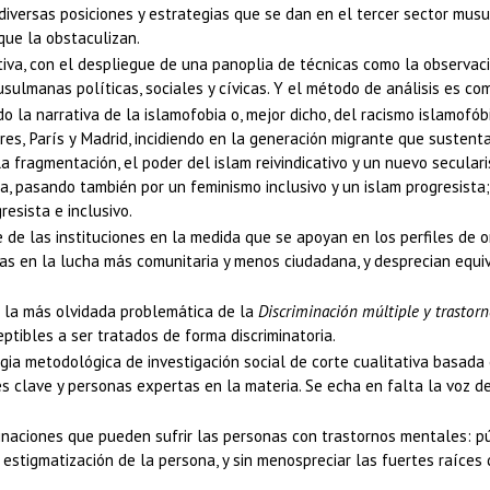
s diversas posiciones y estrategias que se dan en el tercer sector mus
que la obstaculizan.
va, con el despliegue de una panoplia de técnicas como la observación
usulmanas políticas, sociales y cívicas. Y el método de análisis es c
 la narrativa de la islamofobia o, mejor dicho, del racismo islamofó
s, París y Madrid, incidiendo en la generación migrante que sustenta c
a fragmentación, el poder del islam reivindicativo y un nuevo seculari
, pasando también por un feminismo inclusivo y un islam progresista;
esista e inclusivo.
de las instituciones en la medida que se apoyan en los perfiles de o
adas en la lucha más comunitaria y menos ciudadana, y desprecian e
a la más olvidada problemática de la
Discriminación múltiple y trastor
tibles a ser tratados de forma discriminatoria.
gia metodológica de investigación social de corte cualitativa basada
es clave y personas expertas en la materia. Se echa en falta la voz d
inaciones que pueden sufrir las personas con trastornos mentales: pú
igmatización de la persona, y sin menospreciar las fuertes raíces de