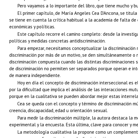
Pero vayamos a lo importante del libro, que tiene mucho y b
El primer capítulo, de María Angeles Cea D’Ancona, se titul
se tiene en cuenta la crítica habitual a la academia de falta de 
económicas y políticas.
Este capítulo recorre el camino completo: desde la investiga
políticas y medidas concretas antidiscriminación.
Para empezar, necesitamos conceptualizar la discriminación m
discriminación por más de un motivo, se den simultáneamente o n
discriminación compuesta cuando las distintas discriminaciones s
de discriminación no permiten ser separados porque operan e in
de manera independiente.
Hoy en día el concepto de discriminación interseccional es e
por la dificultad que implica el análisis de las interacciones m
porque en la cualitativa se pueden abordar mejor estas interrel
Cea se queda con el concepto y término de discriminación mú
creencia, discapacidad, edad u orientación sexual.
Para medir la discriminación múltiple, la autora destaca la m
experimental y la encuesta. Esta última, clave para conocer y med
La metodología cualitativa la propone como un complemento 