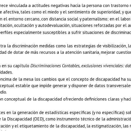
parece vinculada a actitudes negativas hacia la persona con trastorn
e afectiva, tales como el miedo y el sentimiento de superioridad, y 
 el entorno cercano, con distancia social y paternalismo; en el labora
ación, ocultación y autodevaluación, situaciones reforzadas por el au
erfiles especialmente susceptibles a sufrir situaciones de discrimina
tra la discriminación medidas como las estrategias de visibilización, 
dad de dotar de más recursos a la atención sanitaria, mejorar cuestion
a en su capítulo
Discriminaciones Contables, exclusiones vivenciales: dat
idades.
ncima de la mesa los cambios que el concepto de discapacidad ha sufr
nceptual estable que impide generar y disponer de datos transversale
dio.
ión conceptual de la discapacidad ofreciendo definiciones claras y ha
s en la generación de estadísticas específicas (y no específicas) s
 la Discapacidad (OED), como instrumento técnico de la administració
ación y el etiquetamiento de la discapacidad, la estigmatización, las 