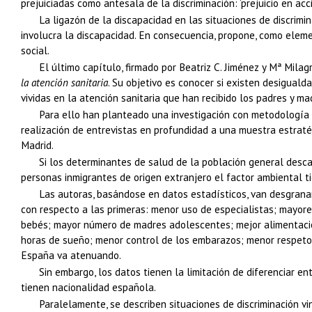
prejuiciadas como antesala de la discriminación: ‘prejuicio en acci
La ligazón de la discapacidad en las situaciones de discrimina
involucra la discapacidad. En consecuencia, propone, como elemen
social.
El último capítulo, firmado por Beatriz C. Jiménez y Mª Mila
la atención sanitaria
. Su objetivo es conocer si existen desiguald
vividas en la atención sanitaria que han recibido los padres y m
Para ello han planteado una investigación con metodología m
realización de entrevistas en profundidad a una muestra estraté
Madrid.
Si los determinantes de salud de la población general descan
personas inmigrantes de origen extranjero el factor ambiental 
Las autoras, basándose en datos estadísticos, van desgranan
con respecto a las primeras: menor uso de especialistas; mayores
bebés; mayor número de madres adolescentes; mejor alimentación
horas de sueño; menor control de los embarazos; menor respeto 
España va atenuando.
Sin embargo, los datos tienen la limitación de diferenciar e
tienen nacionalidad española.
Paralelamente, se describen situaciones de discriminación v