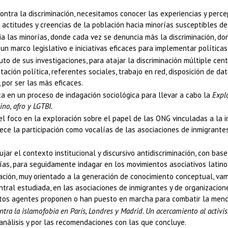
contra la discriminación, necesitamos conocer las experiencias y perce
actitudes y creencias de la población hacia minorías susceptibles de s
a las minorías, donde cada vez se denuncia más la discriminación, don
un marco legislativo e iniciativas eficaces para implementar políticas 
to de sus investigaciones, para atajar la discriminación múltiple cen
ción política, referentes sociales, trabajo en red, disposición de datos
 por ser las más eficaces.
a en un proceso de indagación sociológica para llevar a cabo la
Expl
ino, afro y LGTBI.
l foco en la exploración sobre el papel de las ONG vinculadas a la i
frece la participación como vocalías de las asociaciones de inmigrante
ar el contexto institucional y discursivo antidiscriminación, con base
alías, para seguidamente indagar en los movimientos asociativos latin
gación, muy orientado a la generación de conocimiento conceptual, vam
ntral estudiada, en las asociaciones de inmigrantes y de organizacio
ntos agentes proponen o han puesto en marcha para combatir la menci
ntra la islamofobia en París, Londres y Madrid. Un acercamiento al activ
análisis y por las recomendaciones con las que concluye.