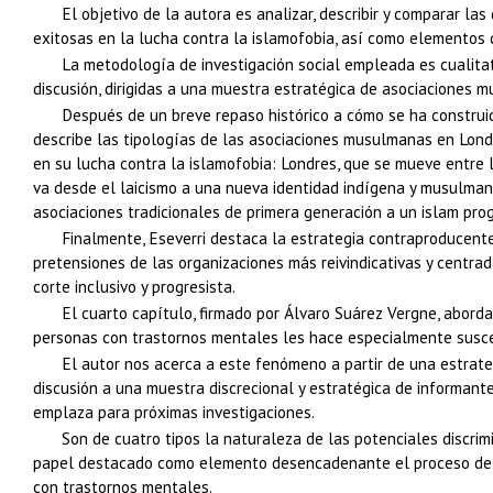
El objetivo de la autora es analizar, describir y comparar la
exitosas en la lucha contra la islamofobia, así como elementos 
La metodología de investigación social empleada es cualitati
discusión, dirigidas a una muestra estratégica de asociaciones m
Después de un breve repaso histórico a cómo se ha construido
describe las tipologías de las asociaciones musulmanas en Londre
en su lucha contra la islamofobia: Londres, que se mueve entre l
va desde el laicismo a una nueva identidad indígena y musulmana
asociaciones tradicionales de primera generación a un islam progr
Finalmente, Eseverri destaca la estrategia contraproducente 
pretensiones de las organizaciones más reivindicativas y centr
corte inclusivo y progresista.
El cuarto capítulo, firmado por Álvaro Suárez Vergne, abord
personas con trastornos mentales les hace especialmente suscep
El autor nos acerca a este fenómeno a partir de una estrate
discusión a una muestra discrecional y estratégica de informant
emplaza para próximas investigaciones.
Son de cuatro tipos la naturaleza de las potenciales discrim
papel destacado como elemento desencadenante el proceso de est
con trastornos mentales.