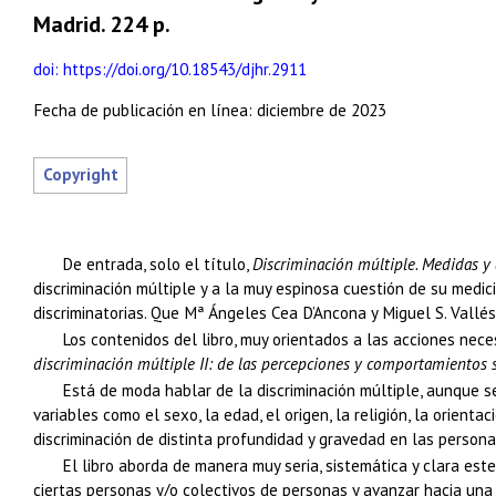
Madrid. 224 p.
doi: https://doi.org/10.18543/djhr.2911
Fecha de publicación en línea: diciembre de 2023
De entrada, solo el título,
Discriminación múltiple. Medidas y 
discriminación múltiple y a la muy espinosa cuestión de su medi
discriminatorias. Que Mª Ángeles Cea D’Ancona y Miguel S. Vallé
Los contenidos del libro, muy orientados a las acciones nece
discriminación múltiple II: de las percepciones y comportamientos s
Está de moda hablar de la discriminación múltiple, aunque s
variables como el sexo, la edad, el origen, la religión, la orien
discriminación de distinta profundidad y gravedad en las persona
El libro aborda de manera muy seria, sistemática y clara est
ciertas personas y/o colectivos de personas y avanzar hacia una