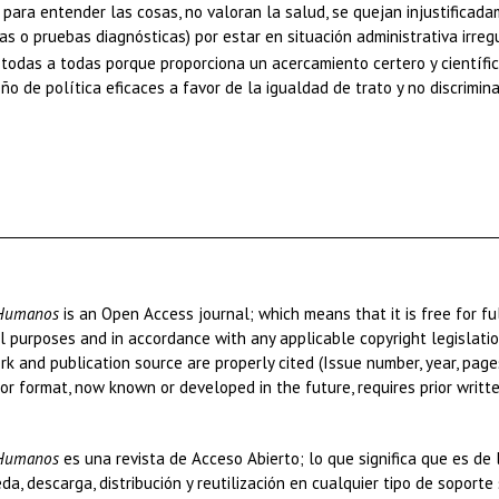
 para entender las cosas, no valoran la salud, se quejan injustificada
as o pruebas diagnósticas) por estar en situación administrativa irregu
odas a todas porque proporciona un acercamiento certero y científico 
seño de política eficaces a favor de la igualdad de trato y no discrim
 Humanos
is an Open Access journal; which means that it is free for fu
l purposes and in accordance with any applicable copyright legislatio
ork and publication source are properly cited (Issue number, year, pag
 or format, now known or developed in the future, requires prior writt
s Humanos
es una revista de Acceso Abierto; lo que significa que es d
a, descarga, distribución y reutilización en cualquier tipo de soporte 