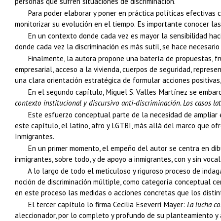
personas que sufren situaciones de discriminación.
Para poder elaborar y poner en práctica políticas efectivas 
monitorizar su evolución en el tiempo. Es importante conocer las 
En un contexto donde cada vez es mayor la sensibilidad haci
donde cada vez la discriminación es más sutil, se hace necesario 
Finalmente, la autora propone una batería de propuestas, fru
empresarial, acceso a la vivienda, cuerpos de seguridad, representa
una clara orientación estratégica de formular acciones positivas,
En el segundo capítulo, Miguel S. Valles Martínez se embarc
contexto institucional y discursivo anti-discriminación. Los casos lat
Este esfuerzo conceptual parte de la necesidad de ampliar e
este capítulo, el latino, afro y LGTBI, más allá del marco que o
Inmigrantes.
En un primer momento, el empeño del autor se centra en dibuj
inmigrantes, sobre todo, y de apoyo a inmigrantes, con y sin voc
A lo largo de todo el meticuloso y riguroso proceso de inda
noción de discriminación múltiple, como categoría conceptual ce
en este proceso las medidas o acciones concretas que los disti
El tercer capítulo lo firma Cecilia Eseverri Mayer:
La lucha co
aleccionador, por lo completo y profundo de su planteamiento y 