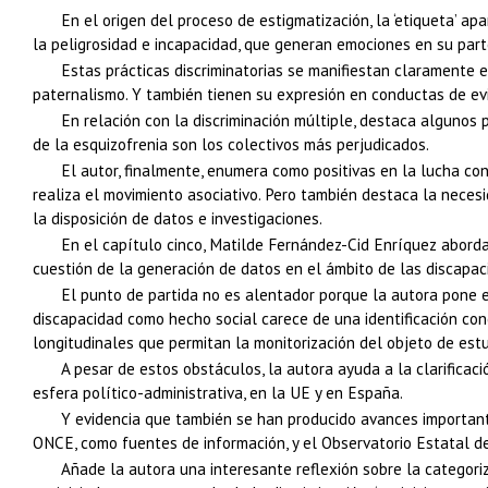
En el origen del proceso de estigmatización, la ‘etiqueta’ a
la peligrosidad e incapacidad, que generan emociones en su part
Estas prácticas discriminatorias se manifiestan claramente en
paternalismo. Y también tienen su expresión en conductas de evit
En relación con la discriminación múltiple, destaca algunos p
de la esquizofrenia son los colectivos más perjudicados.
El autor, finalmente, enumera como positivas en la lucha con
realiza el movimiento asociativo. Pero también destaca la necesi
la disposición de datos e investigaciones.
En el capítulo cinco, Matilde Fernández-Cid Enríquez abord
cuestión de la generación de datos en el ámbito de las discapac
El punto de partida no es alentador porque la autora pone e
discapacidad como hecho social carece de una identificación co
longitudinales que permitan la monitorización del objeto de estu
A pesar de estos obstáculos, la autora ayuda a la clarificac
esfera político-administrativa, en la UE y en España.
Y evidencia que también se han producido avances importante
ONCE, como fuentes de información, y el Observatorio Estatal de
Añade la autora una interesante reflexión sobre la categoriz