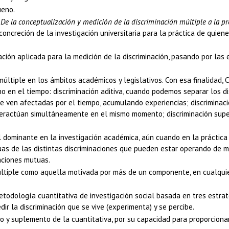
ueno.
a
De la conceptualización y medición de la discriminación múltiple a la pr
concreción de la investigación universitaria para la práctica de quie
ción aplicada para la medición de la discriminación, pasando por las 
últiple en los ámbitos académicos y legislativos. Con esa finalidad, C
o en el tiempo: discriminación aditiva, cuando podemos separar los di
e ven afectadas por el tiempo, acumulando experiencias; discriminación
teractúan simultáneamente en el mismo momento; discriminación super
l dominante en la investigación académica, aún cuando en la práctica 
utuas de las distintas discriminaciones que pueden estar operando de m
aciones mutuas.
ltiple como aquella motivada por más de un componente, en cualquier s
etodología cuantitativa de investigación social basada en tres estrat
ir la discriminación que se vive (experimenta) y se percibe.
y suplemento de la cuantitativa, por su capacidad para proporcionar 