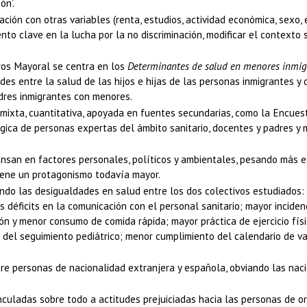
ón’.
ción con otras variables (renta, estudios, actividad económica, sexo, 
to clave en la lucha por la no discriminación, modificar el contexto s
gros Mayoral se centra en los
Determinantes de salud en menores inmigr
ades entre la salud de las hijos e hijas de las personas inmigrantes y
adres inmigrantes con menores.
ixta, cuantitativa, apoyada en fuentes secundarias, como la Encuesta
gica de personas expertas del ámbito sanitario, docentes y padres y
san en factores personales, políticos y ambientales, pesando más est
tiene un protagonismo todavía mayor.
do las desigualdades en salud entre los dos colectivos estudiados: h
 déficits en la comunicación con el personal sanitario; mayor inciden
 y menor consumo de comida rápida; mayor práctica de ejercicio físi
del seguimiento pediátrico; menor cumplimiento del calendario de va
ntre personas de nacionalidad extranjera y española, obviando las nac
inculadas sobre todo a actitudes prejuiciadas hacia las personas de o