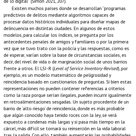
de lo digital” (Simón 2021, 207).
Existen muchos países donde se desarrollan “programas
predictivos de delitos mediante algoritmos capaces de
procesar datos históricos individuales para diseñar mapas de
delincuencia en distintas ciudades. En algunos de estos
modelos, para calcular los índices, se pregunta por los
antecedentes penales de amigos y familiares o por la primera
vez que se tuvo trato con la policía y las respuestas, como es
de esperar, varían sobre la base de circunstancias sociales, es
decir, del nivel de vida o de marginación social de unos barrios
frente a otros. El LSI-R (
Level of Service Inventory-Revised
), por
ejemplo, es un modelo matemático de peligrosidad y
reincidencia basado en cuestionarios de preguntas. Si bien estas
representaciones no pueden contener referencias a criterios
como la raza porque serían ilegales, pueden incurrir igualmente
en retroalimentaciones sesgadas. Un sujeto procedente de un
barrio de ‘alto riesgo’ de reincidencia, donde es más probable
que algún conocido haya tenido roces con la ley, se verá
expuesto a condenas más largas y si pasa más tiempo en la
cárcel, más difícil se tornará su reinserción en la vida laboral
tras la salida. Con ello, también aumentarán las probabilidades