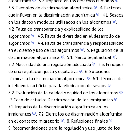
algorítmica
.
3.2.
Impacto en los derechos humanos
.
3.3.
Ejemplos de discriminación algorítmica
.
4.
Factores
que influyen en la discriminación algorítmica
.
4.1.
Sesgos
en los datos y modelos utilizados en los algoritmos
.
4.2. Falta de transparencia y explicabilidad de los
algoritmos
.
4.3.
Falta de diversidad en el desarrollo de
algoritmos
.
4.4.
Falta de transparencia y responsabilidad
en el diseño y uso de los algoritmos
.
5.
Regulación de la
discriminación algorítmica
.
5.1.
Marco legal actual
.
5.2.
Necesidad de una regulación adecuada
.
5.3.
Principios
de una regulación justa y equitativa
.
6.
Soluciones
técnicas a la discriminación algorítmica
.
6.1.
Técnicas de
inteligencia artificial para la eliminación de sesgos
.
6.2.
Evaluaci
ón de la calidad y equidad de los algoritmos
.
7.
Caso de estudio: Discriminación de los inmigrantes
.
7.1.
Impacto de la discriminación algorítmica en los
inmigrantes
.
7.2.
Ejemplos de discriminación algorítmica
en el contexto migratorio
.
8.
Reflexiones finales
.
9.
Recomendaciones para la regulación y uso justo de los