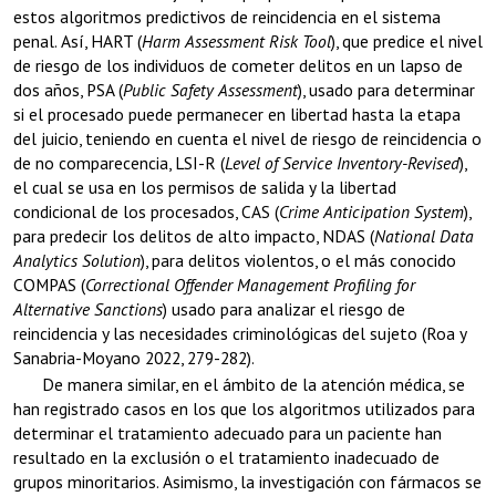
estos algoritmos predictivos de reincidencia en el sistema
penal. Así, HART (
Harm Assessment Risk Tool
), que predice el nivel
de riesgo de los individuos de cometer delitos en un lapso de
dos años, PSA (
Public Safety Assessment
), usado para determinar
si el procesado puede permanecer en libertad hasta la etapa
del juicio, teniendo en cuenta el nivel de riesgo de reincidencia o
de no comparecencia, LSI-R (
Level of
Service Inventory-Revised
),
el cual se usa en los permisos de salida y la libertad
condicional de los procesados, CAS (
Crime Anticipation System
),
para predecir los delitos de alto impacto, NDAS (
National Data
Analytics Solution
), para delitos violentos, o el más conocido
COMPAS (
Correctional Offender Management Profiling for
Alternative Sanctions
) usado para analizar el riesgo de
reincidencia y las necesidades criminológicas del sujeto (Roa y
Sanabria-Moyano 2022, 279-282).
De manera similar, en el ámbito de la atención médica, se
han registrado casos en los que los algoritmos utilizados para
determinar el tratamiento adecuado para un paciente han
resultado en la exclusión o el tratamiento inadecuado de
grupos minoritarios. Asimismo, la investigación con fármacos se