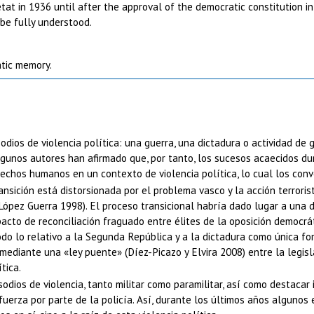
tat in 1936 until after the approval of the democratic constitution i
 be fully understood.
atic memory.
odios de violencia política: una guerra, una dictadura o actividad de
unos autores han afirmado que, por tanto, los sucesos acaecidos dura
echos humanos en un contexto de violencia política, lo cual los conve
ansición está distorsionada por el problema vasco y la acción terrori
 (López Guerra 1998). El proceso transicional habría dado lugar a una 
pacto de reconciliación fraguado entre élites de la oposición democrá
todo lo relativo a la Segunda República y a la dictadura como única fo
ediante una «ley puente» (Díez-Picazo y Elvira 2008) entre la legisla
tica.
isodios de violencia, tanto militar como paramilitar, así como destac
fuerza por parte de la policía. Así, durante los últimos años algunos 