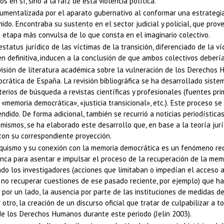
s en sí, sino a la raíz de esta violencia política.
rumentalizada por el aparato gubernativo al conformar una estrategia 
ido. Encontraba su sustento en el sector judicial y policial, que pro
a etapa más convulsa de lo que consta en el imaginario colectivo.
status jurídico de las víctimas de la transición, diferenciado de la 
en definitiva, inducen a la conclusión de que ambos colectivos deber
isión de literatura académica sobre la vulneración de los Derechos H
ocrática de España. La revisión bibliográfica se ha desarrollado si
riterios de búsqueda a revistas científicas y profesionales (fuentes pri
«memoria democrática», «justicia transicional», etc.). Este proceso s
ndido. De forma adicional, también se recurrió a noticias periodísti
s mismos, se ha elaborado este desarrollo que, en base a la teoría jur
 con su correspondiente proyección.
nquismo y su conexión con la memoria democrática es un fenómeno reci
anca para asentar e impulsar el proceso de la recuperación de la memo
do los investigadores (acciones que limitaban o impedían el acceso a
e no recuperar cuestiones de ese pasado reciente, por ejemplo) que ha
por un lado, la ausencia por parte de las instituciones de medidas d
r otro, la creación de un discurso oficial que tratar de culpabilizar a
 de los Derechos Humanos durante este periodo (Jelin 2003).