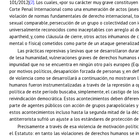
101/2012)
. Los cuales, «por su carácter muy grave constituye
[2]
Corte Penal Internacional como una enumeración de actos (asesina
violación de normas fundamentales de derecho internacional, tort
sexual comparable, persecución de un grupo o colectividad con ide
universalmente reconocidos como inaceptables con arreglo al der
apartheid, y, como cláusula de cierre, otros actos inhumanos de
mental o física) cometidos como parte de un ataque generalizado
Las prácticas represivas y lesivas que se desarrollaron dura
de lesa humanidad, vulneraciones graves de derechos humanos en
impunidad que no se encuentra en ningún otro país europeo (Equip
por motivos políticos, desaparición forzada de personas y, en def
de violencia como se desarrollará a continuación, no mostraron l
humanos fueron instrumentalizadas a través de la represión a opo
política de este período buscaba, simplemente, el castigo de los
reivindicación democrática. Estos acontecimientos deben diferen
parte de agentes públicos con acción de grupos parapoliciales 
estos acontecimientos incluso hasta la segunda mitad de la dé
antiterrorista sufrió un ajuste a los estándares de protección 
Precisamente a través de esa violencia de motivación polít
el Estatuto: en tanto las violaciones de derechos humanos se ins