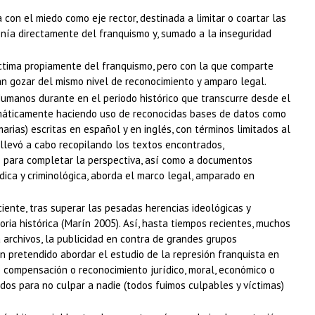
con el miedo como eje rector, destinada a limitar o coartar las
venía directamente del franquismo y, sumado a la inseguridad
víctima propiamente del franquismo, pero con la que comparte
ían gozar del mismo nivel de reconocimiento y amparo legal.
umanos durante en el periodo histórico que transcurre desde el
stemáticamente haciendo uso de reconocidas bases de datos como
marias) escritas en español y en inglés, con términos limitados al
e llevó a cabo recopilando los textos encontrados,
cas para completar la perspectiva, así como a documentos
ídica y criminológica, aborda el marco legal, amparado en
ente, tras superar las pesadas herencias ideológicas y
ria histórica (Marín 2005). Así, hasta tiempos recientes, muchos
 archivos, la publicidad en contra de grandes grupos
n pretendido abordar el estudio de la represión franquista en
e compensación o reconocimiento jurídico, moral, económico o
 todos para no culpar a nadie (todos fuimos culpables y víctimas)