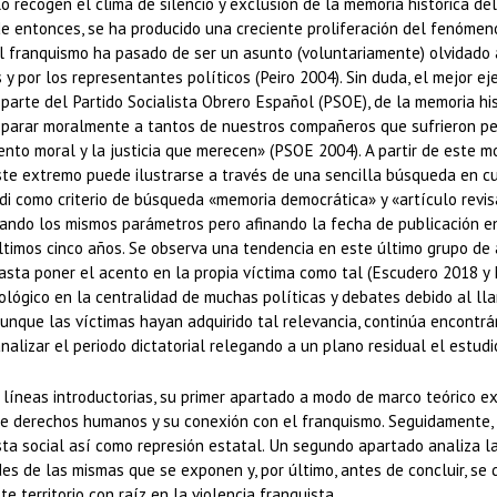
lo recogen el clima de silencio y exclusión de la memoria histórica d
de entonces, se ha producido una creciente proliferación del fenómeno
l franquismo ha pasado de ser un asunto (voluntariamente) olvidado a
y por los representantes políticos (Peiro 2004). Sin duda, el mejor e
r parte del Partido Socialista Obrero Español (PSOE), de la memoria hi
reparar moralmente a tantos de nuestros compañeros que sufrieron per
nto moral y la justicia que merecen» (PSOE 2004). A partir de este mo
ste extremo puede ilustrarse a través de una sencilla búsqueda en cua
di como criterio de búsqueda «memoria democrática» y «artículo revis
ando los mismos parámetros pero afinando la fecha de publicación ent
timos cinco años. Se observa una tendencia en este último grupo de 
sta poner el acento en la propia víctima como tal (Escudero 2018 y M
iológico en la centralidad de muchas políticas y debates debido al ll
 Aunque las víctimas hayan adquirido tal relevancia, continúa encontrá
alizar el periodo dictatorial relegando a un plano residual el estudio
s líneas introductorias, su primer apartado a modo de marco teórico 
 de derechos humanos y su conexión con el franquismo. Seguidamente, 
sta social así como represión estatal. Un segundo apartado analiza l
des de las mismas que se exponen y, por último, antes de concluir, se
e territorio con raíz en la violencia franquista.