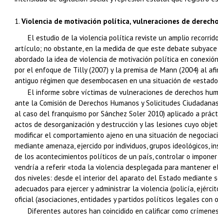
1.
Violencia de motivación política, vulneraciones de dere
El estudio de la violencia política reviste un amplio recorri
artículo; no obstante, en la medida de que este debate subyace 
abordado la idea de violencia de motivación política en conexión
por el enfoque de Tilly (2007) y la premisa de Mann (2004) al a
antiguo régimen que desembocasen en una situación de «estado
El informe sobre víctimas de vulneraciones de derechos huma
ante la Comisión de Derechos Humanos y Solicitudes Ciudadanas 
al caso del franquismo por Sánchez Soler 2010) aplicado a prácti
actos de desorganización y destrucción y las lesiones cuyo objetiv
modificar el comportamiento ajeno en una situación de negociació
mediante amenaza, ejercido por individuos, grupos ideológicos, in
de los acontecimientos políticos de un país, controlar o imponer
vendría a referir «toda la violencia desplegada para mantener e
dos niveles: desde el interior del aparato del Estado mediante s
adecuados para ejercer y administrar la violencia (policía, ejér
oficial (asociaciones, entidades y partidos políticos legales con 
Diferentes autores han coincidido en calificar como crímene