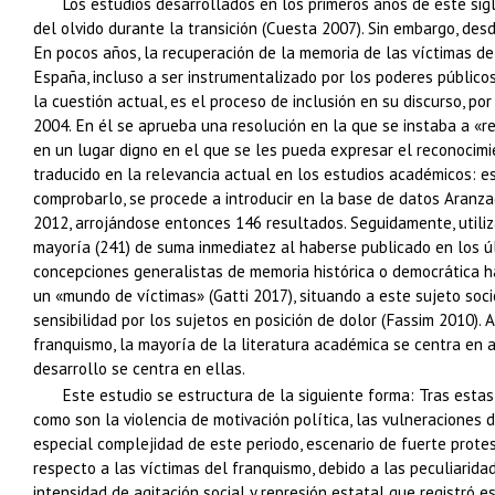
Los estudios desarrollados en los primeros años de este sig
del olvido durante la transición (Cuesta 2007). Sin embargo, des
En pocos años, la recuperación de la memoria de las víctimas de
España, incluso a ser instrumentalizado por los poderes públicos 
la cuestión actual, es el proceso de inclusión en su discurso, po
2004. En él se aprueba una resolución en la que se instaba a «
en un lugar digno en el que se les pueda expresar el reconocimie
traducido en la relevancia actual en los estudios académicos: e
comprobarlo, se procede a introducir en la base de datos Aranza
2012, arrojándose entonces 146 resultados. Seguidamente, utiliz
mayoría (241) de suma inmediatez al haberse publicado en los úl
concepciones generalistas de memoria histórica o democrática ha
un «mundo de víctimas» (Gatti 2017), situando a este sujeto soc
sensibilidad por los sujetos en posición de dolor (Fassim 2010).
franquismo, la mayoría de la literatura académica se centra en an
desarrollo se centra en ellas.
Este estudio se estructura de la siguiente forma: Tras esta
como son la violencia de motivación política, las vulneraciones
especial complejidad de este periodo, escenario de fuerte prote
respecto a las víctimas del franquismo, debido a las peculiarida
intensidad de agitación social y represión estatal que registró est