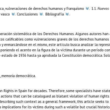
tica, vulneraciones de derechos humanos y franquismo
.
1.1.
Nuevos e
o vasco
.
Conclusiones
.
Bibliografía
.
neración sistemática de los Derechos Humanos. Algunos autores han a
ctos calificables como vulneraciones graves de los derechos humanos e
 y enmarcándose en el mismo, este artículo busca analizar la represi
oniendo el acento en la figura de la víctima durante un período convu
 estado de 1936 hasta ya aprobada la Constitución democrática. Solo 
s, memoria democrática.
n Rights in Spain for decades. Therefore, some specialists have state
e actions that can be catalogued as blatant violation of human rights 
describing such context as a general framework, this article seeks to
implications for its victims during such a volatile but crucial historica