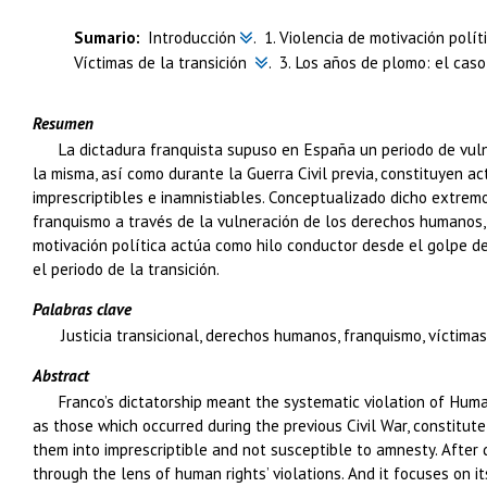
Introducción
.
1.
Violencia de motivación polí
Víctimas de la transición
.
3.
Los años de plomo: el cas
Resumen
La dictadura franquista supuso en España un periodo de vul
la misma, así como durante la Guerra Civil previa, constituyen a
imprescriptibles e inamnistiables. Conceptualizado dicho extremo
franquismo a través de la vulneración de los derechos humanos, p
motivación política actúa como hilo conductor desde el golpe de
el periodo de la transición.
Palabras clave
Justicia transicional, derechos humanos, franquismo, víctima
Abstract
Franco’s dictatorship meant the systematic violation of Huma
as those which occurred during the previous Civil War, constitut
them into imprescriptible and not susceptible to amnesty. After 
through the lens of human rights’ violations. And it focuses on its 