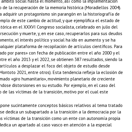
el ámbito social hasta el momento, así como la implementación
 de la recuperación de la memoria histórica (Moradiellos 2004).
 adquirir un protagonismo sin parangón en la historiografía de
jemplo de este cambio de actitud, y que ejemplifica el estado de
stórica en el XXXVI Congreso socialista, celebrado en julio del
secución y muerte, y, en ese caso, recuperarlos para sus deudos
mento, el interés político y social ha ido en aumento y se ha
lquier plataforma de recopilación de artículos científicos. Para
ado por pares» con fecha de publicación entre el año 2000 y el
re el año 2013 y el 2022, se obtienen 387 resultados, siendo la
artículos a desplazar el foco del objeto de estudio desde
ontoto 2021, entre otros). Esta tendencia refleja la eclosión de
amado «giro humanitario», movimiento planetario de creciente
ndose distorsiones en su estudio. Por ejemplo, en el caso del
 de las víctimas de la transición, motivo por el cual este
expone sucintamente conceptos básicos relativos al tema tratado
se dedica un subapartado a la transición a la democracia por la
as víctimas de la transición como un ente con autonomía propia
 dedica un apartado al caso vasco en atención a la especial