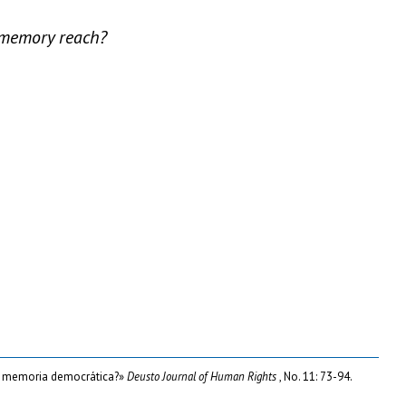
c memory reach?
 la memoria democrática?»
Deusto Journal of Human Rights
, No. 11: 73-94.