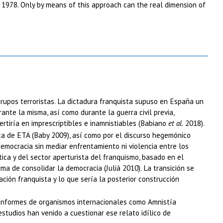
n 1978. Only by means of this approach can the real dimension of
 grupos terroristas. La dictadura franquista supuso en España un
nte la misma, así como durante la guerra civil previa,
rtiría en imprescriptibles e inamnistiables (Babiano
et al.
2018).
sta de ETA (Baby 2009), así como por el discurso hegemónico
democracia sin mediar enfrentamiento ni violencia entre los
tica y del sector aperturista del franquismo, basado en el
rma de consolidar la democracia (Juliá 2010). La transición se
ción franquista y lo que sería la posterior construcción
ar informes de organismos internacionales como Amnistía
estudios han venido a cuestionar ese relato idílico de