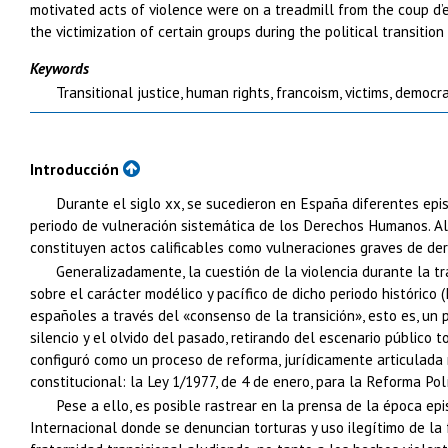
motivated acts of violence were on a treadmill from the coup d’e
the victimization of certain groups during the political transition
Keywords
Transitional justice, human rights, francoism, victims, democr
Introducción
Durante el siglo
xx
, se sucedieron en España diferentes epis
periodo de vulneración sistemática de los Derechos Humanos. Alg
constituyen actos calificables como vulneraciones graves de der
Generalizadamente, la cuestión de la violencia durante la tr
sobre el carácter modélico y pacífico de dicho periodo histórico
españoles a través del «consenso de la transición», esto es, un 
silencio y el olvido del pasado, retirando del escenario público 
configuró como un proceso de reforma, jurídicamente articulada m
constitucional: la Ley 1/1977, de 4 de enero, para la Reforma Polí
Pese a ello, es posible rastrear en la prensa de la época ep
Internacional donde se denuncian torturas y uso ilegítimo de la 