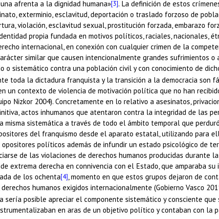
n una afrenta a la dignidad humana»
. La definición de estos crímen
[3]
to, exterminio, esclavitud, deportación o traslado forzoso de poblaci
ura, violación, esclavitud sexual, prostitución forzada, embarazo forz
ntidad propia fundada en motivos políticos, raciales, nacionales, étni
echo internacional, en conexión con cualquier crimen de la competen
 carácter similar que causen intencionalmente grandes sufrimientos o 
 o sistemático contra una población civil y con conocimiento de dich
nte toda la dictadura franquista y la transición a la democracia son
 un contexto de violencia de motivación política que no han recibid
o Nizkor 2004). Concretamente en lo relativo a asesinatos, privacione
initiva, actos inhumanos que atentaron contra la integridad de las per
a misma sistemática a través de todo el ámbito temporal que perduró 
sitores del franquismo desde el aparato estatal, utilizando para ell
 opositores políticos además de infundir un estado psicológico de terr
ciarse de las violaciones de derechos humanos producidas durante la 
y de extrema derecha en connivencia con el Estado, que amparaba su 
cada de los ochenta
, momento en que estos grupos dejaron de conta
[4]
de derechos humanos exigidos internacionalmente (Gobierno Vasco 2011
ica sería posible apreciar el componente sistemático y consciente qu
trumentalizaban en aras de un objetivo político y contaban con la par