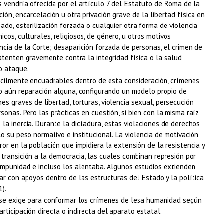
es vendría ofrecida por el artículo 7 del Estatuto de Roma de la
ón, encarcelación u otra privación grave de la libertad física en
ado, esterilización forzada o cualquier otra forma de violencia
cos, culturales, religiosos, de género, u otros motivos
cia de la Corte; desaparición forzada de personas, el crimen de
atenten gravemente contra la integridad física o la salud
o ataque.
 fácilmente encuadrables dentro de esta consideración, crímenes
o aún reparación alguna, configurando un modelo propio de
s graves de libertad, torturas, violencia sexual, persecución
sonas. Pero las prácticas en cuestión, si bien con la misma raíz
la inercia. Durante la dictadura, estas violaciones de derechos
o su peso normativo e institucional. La violencia de motivación
or en la población que impidiera la extensión de la resistencia y
transición a la democracia, las cuales combinan represión por
impunidad e incluso los alentaba. Algunos estudios extienden
r con apoyos dentro de las estructuras del Estado y la política
).
e se exige para conformar los crímenes de lesa humanidad según
ticipación directa o indirecta del aparato estatal.