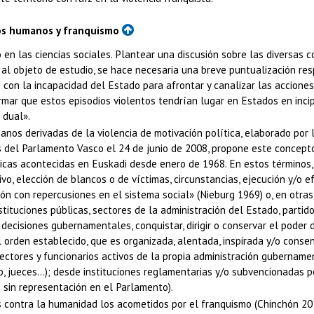
chos humanos y franquismo
do en las ciencias sociales. Plantear una discusión sobre las diversas 
al objeto de estudio, se hace necesaria una breve puntualización re
 con la incapacidad del Estado para afrontar y canalizar las acciones
firmar que estos episodios violentos tendrían lugar en Estados en in
 dual».
nos derivadas de la violencia de motivación política, elaborado por 
del Parlamento Vasco el 24 de junio de 2008, propone este concepto 
cas acontecidas en Euskadi desde enero de 1968. En estos términos, l
o, elección de blancos o de víctimas, circunstancias, ejecución y/o ef
n con repercusiones en el sistema social» (Nieburg 1969) o, en otras p
stituciones públicas, sectores de la administración del Estado, partido
 decisiones gubernamentales, conquistar, dirigir o conservar el poder 
l orden establecido, que es organizada, alentada, inspirada y/o conse
ectores y funcionarios activos de la propia administración gubernamen
cito, jueces…); desde instituciones reglamentarias y/o subvencionadas 
o sin representación en el Parlamento).
s contra la humanidad los acometidos por el franquismo (Chinchón 201