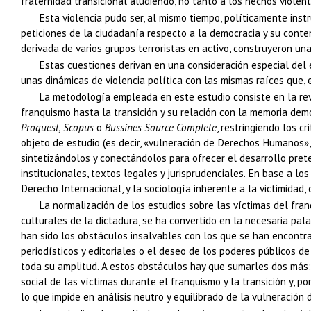
fraternidad transicional aludiendo, no tanto a los hechos violento
Esta violencia pudo ser, al mismo tiempo, políticamente inst
peticiones de la ciudadanía respecto a la democracia y su conten
derivada de varios grupos terroristas en activo, construyeron un
Estas cuestiones derivan en una consideración especial del e
unas dinámicas de violencia política con las mismas raíces que, 
La metodología empleada en este estudio consiste en la rev
franquismo hasta la transición y su relación con la memoria dem
Proquest, Scopus
o
Bussines Source Complete
, restringiendo los c
objeto de estudio (es decir, «vulneración de Derechos Humanos», 
sintetizándolos y conectándolos para ofrecer el desarrollo prete
institucionales, textos legales y jurisprudenciales. En base a lo
Derecho Internacional, y la sociología inherente a la victimidad,
La normalización de los estudios sobre las víctimas del fra
culturales de la dictadura, se ha convertido en la necesaria pal
han sido los obstáculos insalvables con los que se han encontra
periodísticos y editoriales o el deseo de los poderes públicos d
toda su amplitud. A estos obstáculos hay que sumarles dos más: 
social de las víctimas durante el franquismo y la transición y, po
lo que impide en análisis neutro y equilibrado de la vulneración