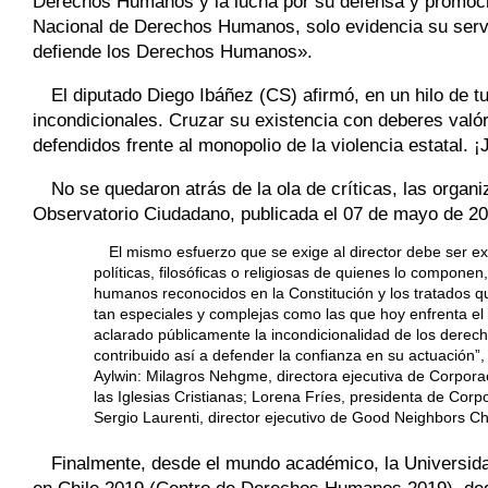
Derechos Humanos y la lucha por su defensa y promoción
Nacional de Derechos Humanos, solo evidencia su servi
defiende los Derechos Humanos».
El diputado Diego Ibáñez (CS) afirmó, en un hilo de 
incondicionales. Cruzar su existencia con deberes valóri
defendidos frente al monopolio de la violencia estatal.
No se quedaron atrás de la ola de críticas, las organ
Observatorio Ciudadano, publicada el 07 de mayo de 20
El mismo esfuerzo que se exige al director debe ser ex
políticas, filosóficas o religiosas de quienes lo componen
humanos reconocidos en la Constitución y los tratados q
tan especiales y complejas como las que hoy enfrenta el
aclarado públicamente la incondicionalidad de los dere
contribuido así a defender la confianza en su actuación”
Aylwin: Milagros Nehgme, directora ejecutiva de Corpor
las Iglesias Cristianas; Lorena Fríes, presidenta de Cor
Sergio Laurenti, director ejecutivo de Good Neighbors Chi
Finalmente, desde el mundo académico, la Universid