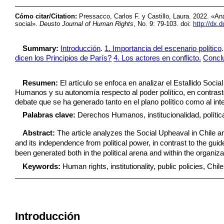
Cómo citar/Citation:
Pressacco, Carlos F. y Castillo, Laura. 2022. «Aná
social».
Deusto Journal of Human Rights
, No. 9: 79-103.
doi:
http://dx.
Summary:
Introducción
.
1. Importancia del escenario político
dicen los Principios de París?
4. Los actores en conflicto.
Concl
Resumen:
El artículo se enfoca en analizar el Estallido Socia
Humanos y su autonomía respecto al poder político, en contraste 
debate que se ha generado tanto en el plano político como al inte
Palabras clave:
Derechos Humanos, institucionalidad, políticas
Abstract:
The article analyzes the Social Upheaval in Chile and
and its independence from political power, in contrast to the guid
been generated both in the political arena and within the organizati
Keywords:
Human rights, institutionality, public policies, Chil
Introducción